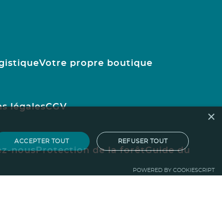
gistique
Votre propre boutique
s légales
CGV
×
ACCEPTER TOUT
REFUSER TOUT
ez-nous
Protection de la forêt
Guide du
POWERED BY COOKIESCRIPT