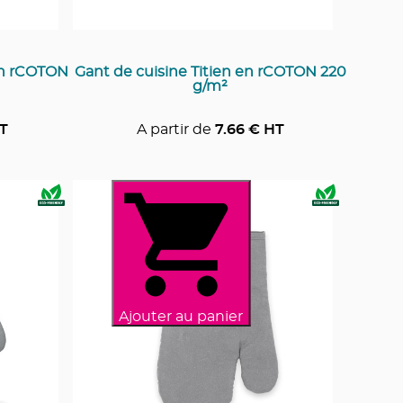
en rCOTON
Gant de cuisine Titien en rCOTON 220
g/m²
T
A partir de
7.66
€ HT
Ajouter au panier