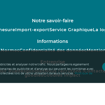
Notre savoir-faire
mesure
Import-export
Service Graphique
La lo
Informations
E
Normes
Confidentialité des données
Mention
Entreprise
ublicités et analyser notre trafic. Nous partageons également
rtenaires de publicité et d'analyse qui peuvent les combiner avec
isir Ruedesgoodies
Nous recrutons !
Contact
llectées lors de votre utilisation de leurs services.
Politique de
goodies
Goodies impact