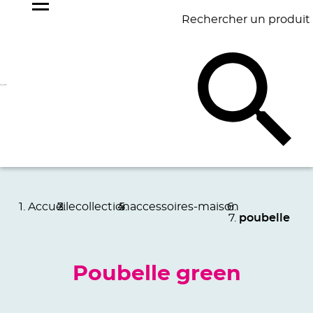
Rechercher un produit
NOS
BEST
BAGAGERIE
BUREAU
ÉCR
GOODIES
SELLERS
Accueil
ecollection
accessoires-maison
poubelle
Poubelle green