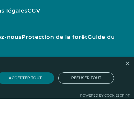
s légales
CGV
ez-nous
Protection de la forêt
Guide du
×
ACCEPTER TOUT
REFUSER TOUT
POWERED BY COOKIESCRIPT