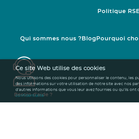
Politique RS
Qui sommes nous ?
Blog
Pourquoi cho
Ce site Web utilise des cookies
Nous utilisons des cookies pour personnaliser le contenu, les p
des informations sur votre utilisation de notre site avec nos pa
d'autres informations que vous leur avez fournies ou qu'ils ont co
Besoin d'aide ?
confidentialité
01.47.24.77.21
contact@ruedesgoodies.com