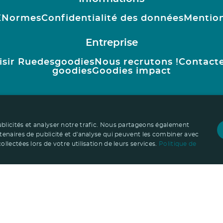
E
Normes
Confidentialité des données
Mention
Entreprise
isir Ruedesgoodies
Nous recrutons !
Contact
goodies
Goodies impact
ublicités et analyser notre trafic. Nous partageons également
rtenaires de publicité et d'analyse qui peuvent les combiner avec
llectées lors de votre utilisation de leurs services.
Politique de