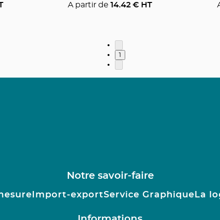
T
A partir de
14.42
€ HT
1
Notre savoir-faire
mesure
Import-export
Service Graphique
La lo
Informations