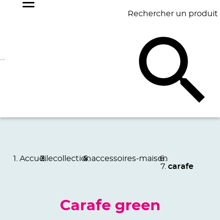
Rechercher un produit
NOS
BEST
BAGAGERIE
BUREAU
ÉCR
GOODIES
SELLERS
Accueil
ecollection
accessoires-maison
carafe
Carafe green