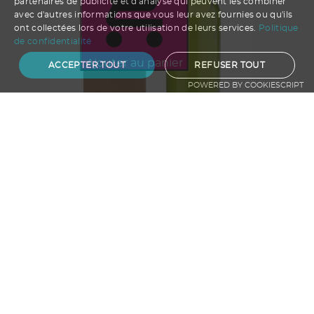
partenaires de publicité et d'analyse qui peuvent les combiner
avec d'autres informations que vous leur avez fournies ou qu'ils
ont collectées lors de votre utilisation de leurs services.
Politique
de confidentialité
Ajouter au panier
ACCEPTER TOUT
REFUSER TOUT
POWERED BY COOKIESCRIPT
Carafe à eau Originalhome
A partir de
19.17
€ HT
1