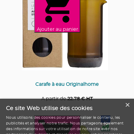
Ajouter au panier
Carafe à eau Originalhome
A partir de
22.78
€ HT
×
Ce site Web utilise des cookies
Nous utilisons des cookies pour personnaliser le contenu, les
publicités et analyser notre trafic. Nous partageons également
des informations sur votre utilisation de notre site avec nos