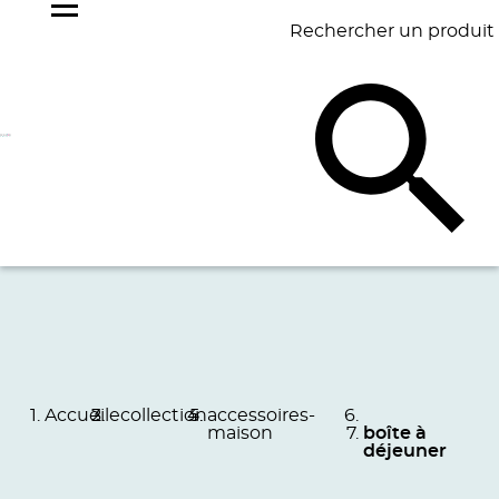
Rechercher un produit
NOS
BEST
BAGAGERIE
BUREAU
ÉCR
GOODIES
SELLERS
Accueil
ecollection
accessoires-
maison
boîte à
déjeuner