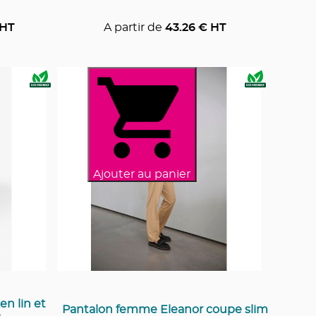
HT
A partir de
43.26
€ HT
Ajouter au panier
n lin et
Pantalon femme Eleanor coupe slim
e