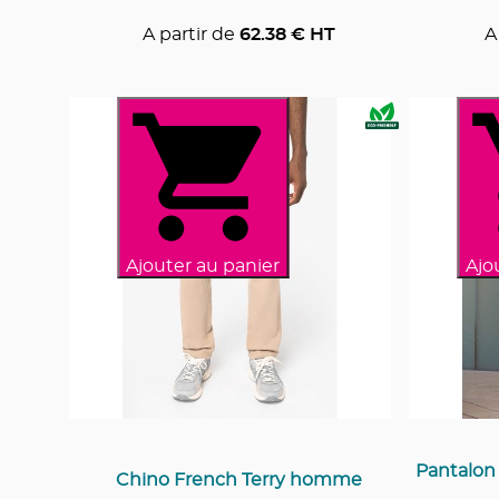
A partir de
62.38
€ HT
A
Ajouter au panier
Ajo
Pantalon
Chino French Terry homme