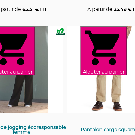
 partir de
63.31
€ HT
A partir de
35.49
€ 
uter au panier
Ajouter au panier
 de jogging écoresponsable
Pantalon cargo squam
femme