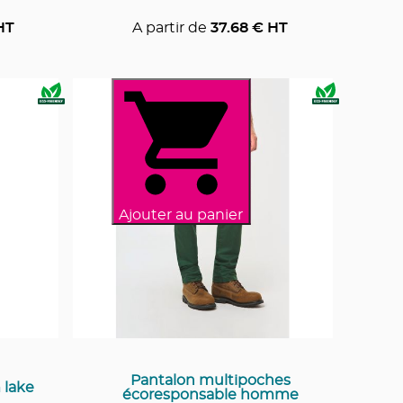
HT
A partir de
37.68
€ HT
Ajouter au panier
Pantalon multipoches
 lake
écoresponsable homme