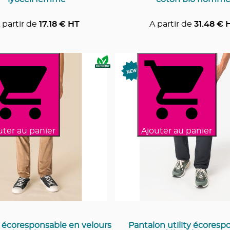
 partir de
17.18
€ HT
A partir de
31.48
€ 
uter au panier
Ajouter au panier
 écoresponsable en velours
Pantalon utility écoresp