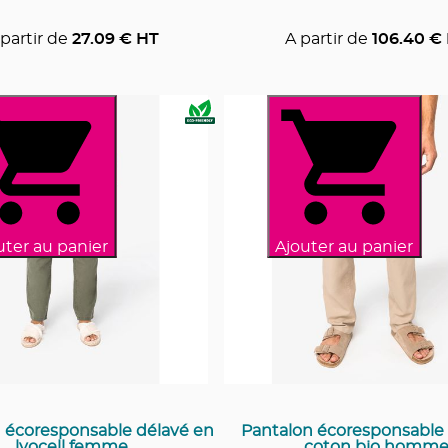
partir de
27.09
€ HT
A partir de
106.40
€ 
uter au panier
Ajouter au panier
 écoresponsable délavé en
Pantalon écoresponsable e
lyocell femme
coton bio homm