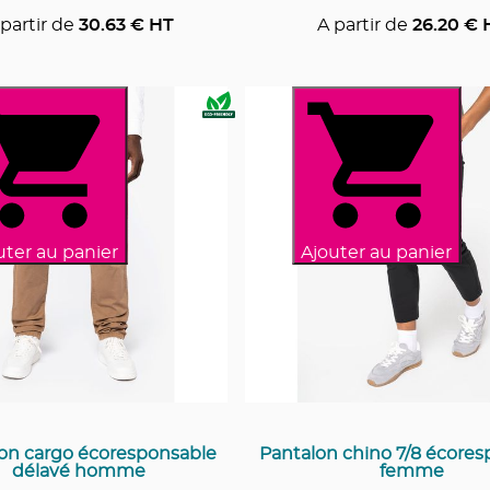
partir de
30.63
€ HT
A partir de
26.20
€ 
uter au panier
Ajouter au panier
on cargo écoresponsable
Pantalon chino 7/8 écore
délavé homme
femme