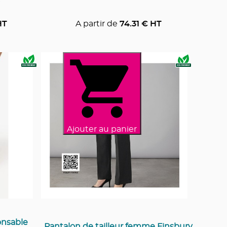
HT
A partir de
74.31
€ HT
Ajouter au panier
onsable
Pantalon de tailleur femme Finsbury