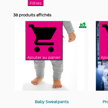
Filtres
38
produits affichés
Ajouter au panier
Ajo
Baby Sweatpants
Pr