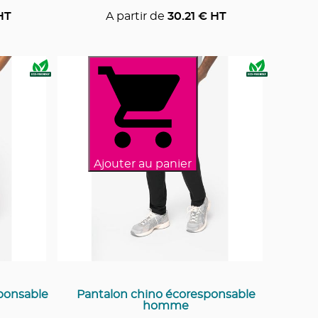
HT
A partir de
30.21
€ HT
Ajouter au panier
sponsable
Pantalon chino écoresponsable
homme