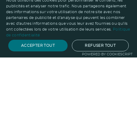
Nous utilisons des cookies pour personnaliser le contenu, les
publicités et analyser notre trafic. Nous partageons également
des informations sur votre utilisation de notre site avec nos
partenaires de publicité et d'analyse qui peuvent les combiner
avec d'autres informations que vous leur avez fournies ou qu'ils
ont collectées lors de votre utilisation de leurs services.
Politique
de confidentialité
ACCEPTER TOUT
REFUSER TOUT
POWERED BY COOKIESCRIPT
Notre savoir-faire
Techniques de marquage
Sur-
mesure
Import-export
Service
Graphique
La logistique
Votre propre
boutique
Informations
Politique RSE
Normes
Confidentialité
des données
Mentions légales
CGV
Entreprise