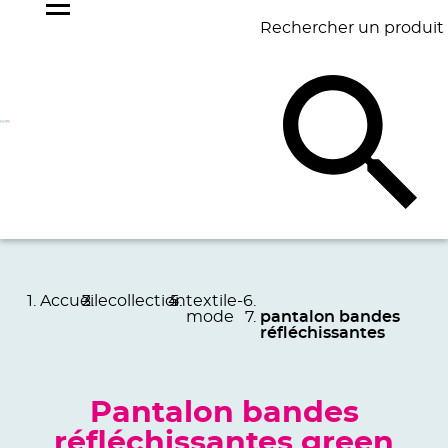
Rechercher un produit
NOS
BEST
BAGAGERIE
BUREAU
ÉCR
GOODIES
SELLERS
Accueil
ecollection
textile-
mode
pantalon bandes
réfléchissantes
Pantalon bandes
réfléchissantes green