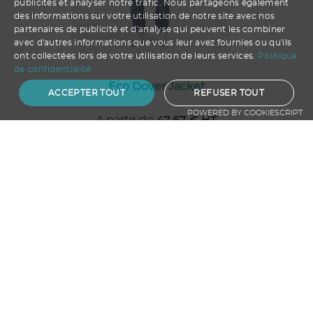
publicités et analyser notre trafic. Nous partageons également
des informations sur votre utilisation de notre site avec nos
partenaires de publicité et d'analyse qui peuvent les combiner
avec d'autres informations que vous leur avez fournies ou qu'ils
ont collectées lors de votre utilisation de leurs services.
Politique
de confidentialité
Eco Dover Jacket
ACCEPTER TOUT
REFUSER TOUT
POWERED BY COOKIESCRIPT
A partir de
47.67
€ HT
Ajouter au panier