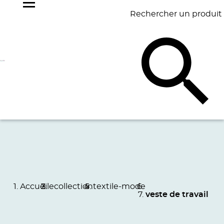
Rechercher un produit
NOS
BEST
BAGAGERIE
BUREAU
ÉCR
GOODIES
SELLERS
Accueil
ecollection
textile-mode
veste de travail