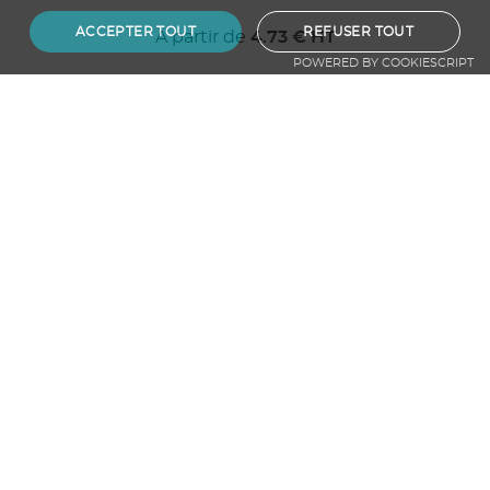
ACCEPTER TOUT
REFUSER TOUT
A partir de
4.73
€ HT
POWERED BY COOKIESCRIPT
Ajouter au panier
Chapeau pail. bla. PANAMA