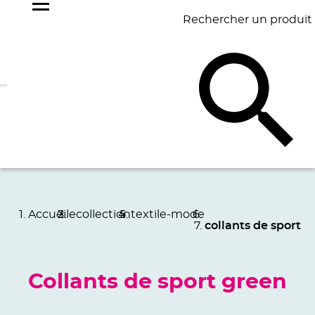
Rechercher un produit
NOS
BEST
BAGAGERIE
BUREAU
ÉCR
GOODIES
SELLERS
Accueil
ecollection
textile-mode
collants de sport
Collants de sport green