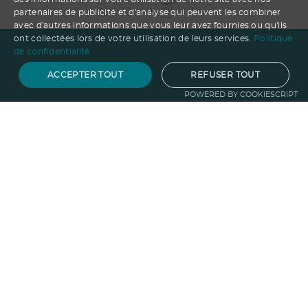
partenaires de publicité et d'analyse qui peuvent les combiner
avec d'autres informations que vous leur avez fournies ou qu'ils
ont collectées lors de votre utilisation de leurs services.
Politique
de confidentialité
ACCEPTER TOUT
REFUSER TOUT
POWERED BY COOKIESCRIPT
Notre savoir-faire
Techniques de marquage
Sur-
mesure
Import-export
Service
Graphique
La logistique
Votre propre
boutique
Informations