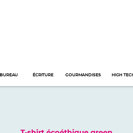
BUREAU
ÉCRITURE
GOURMANDISES
HIGH TEC
T-shirt écoéthique green