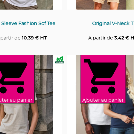
 Sleeve Fashion Sof Tee
Original V-Neck T
 partir de
10.39
€ HT
A partir de
3.42
€ H
uter au panier
Ajouter au panier