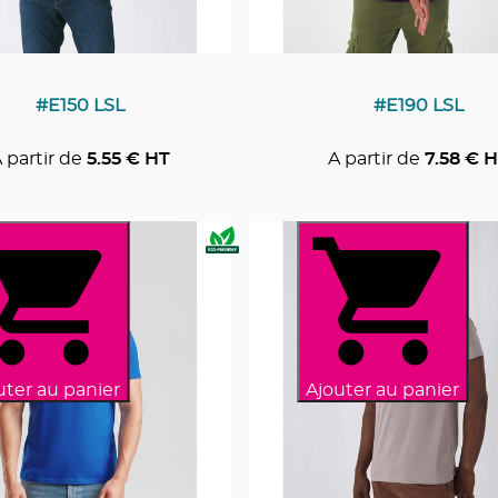
#E150 LSL
#E190 LSL
 partir de
5.55
€ HT
A partir de
7.58
€ H
uter au panier
Ajouter au panier