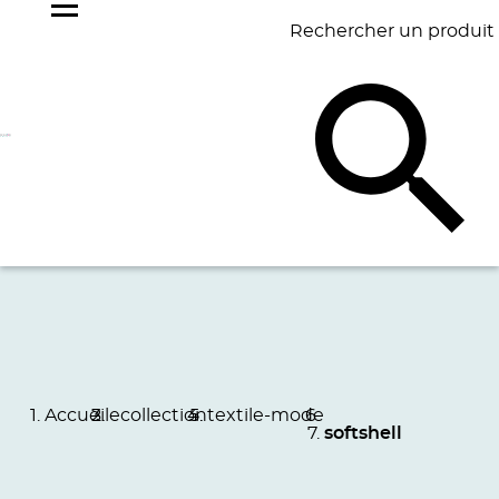
Rechercher un produit
NOS
BEST
BAGAGERIE
BUREAU
ÉCR
GOODIES
SELLERS
Accueil
ecollection
textile-mode
softshell