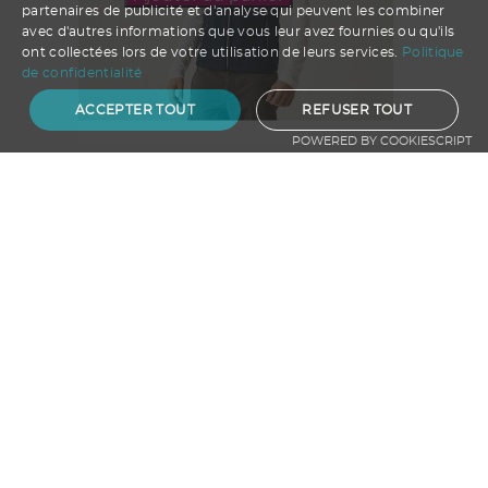
partenaires de publicité et d'analyse qui peuvent les combiner
avec d'autres informations que vous leur avez fournies ou qu'ils
ont collectées lors de votre utilisation de leurs services.
Politique
de confidentialité
ACCEPTER TOUT
REFUSER TOUT
POWERED BY COOKIESCRIPT
Bodywarmer Softshell 2 couches
A partir de
16.43
€ HT
Ajouter au panier