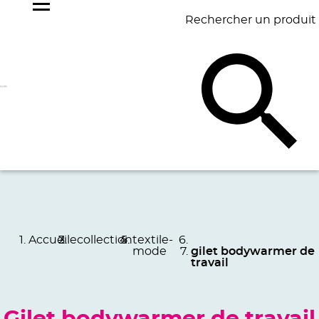
Rechercher un produit
NOS
BEST
BAGAGERIE
BUREAU
ÉCR
GOODIES
SELLERS
Accueil
ecollection
textile-
mode
gilet bodywarmer de
travail