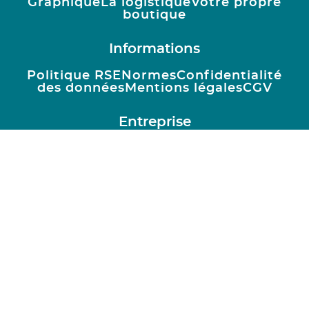
Graphique
La logistique
Votre propre
boutique
Informations
Politique RSE
Normes
Confidentialité
des données
Mentions légales
CGV
Entreprise
Qui sommes nous ?
Blog
Pourquoi
choisir Ruedesgoodies
Nous recrutons
!
Contactez-nous
Protection de la
forêt
Guide du goodies
Goodies impact
Besoin d'aide ?