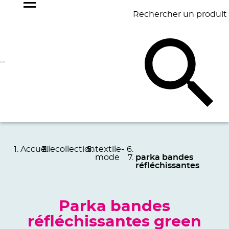
Rechercher un produit
NOS
BEST
BAGAGERIE
BUREAU
ÉCR
GOODIES
SELLERS
Accueil
ecollection
textile-
mode
parka bandes
réfléchissantes
Parka bandes
réfléchissantes green