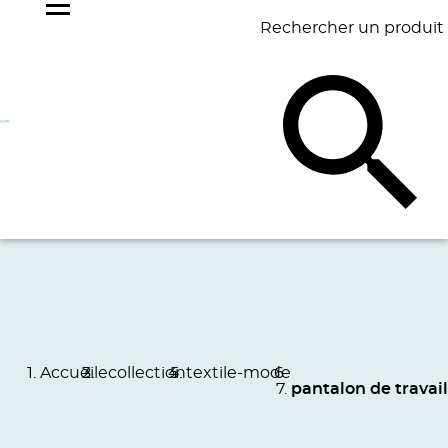
Rechercher un produit
NOS
BEST
BAGAGERIE
BUREAU
ÉCR
GOODIES
SELLERS
Accueil
ecollection
textile-mode
pantalon de travail