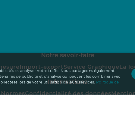
Notre savoir-faire
mesure
Import-export
Service Graphique
La lo
ublicités et analyser notre trafic. Nous partageons également
rtenaires de publicité et d'analyse qui peuvent les combiner avec
Informations
llectées lors de votre utilisation de leurs services.
Politique de
E
Normes
Confidentialité des données
Mention
Entreprise
isir Ruedesgoodies
Nous recrutons !
Contact
goodies
Goodies impact