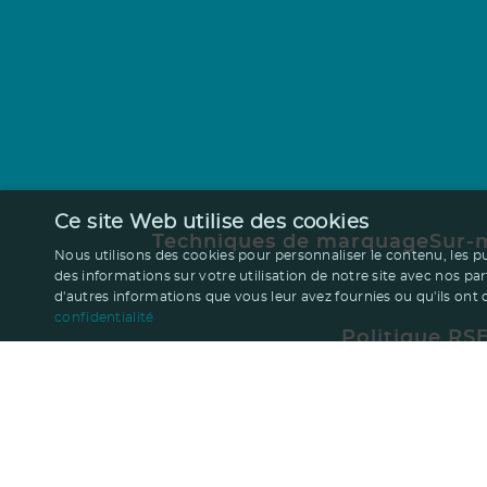
Ce site Web utilise des cookies
Techniques de marquage
Sur-
Nous utilisons des cookies pour personnaliser le contenu, les p
des informations sur votre utilisation de notre site avec nos pa
d'autres informations que vous leur avez fournies ou qu'ils ont co
confidentialité
Politique RS
Qui sommes nous ?
Blog
Pourquoi cho