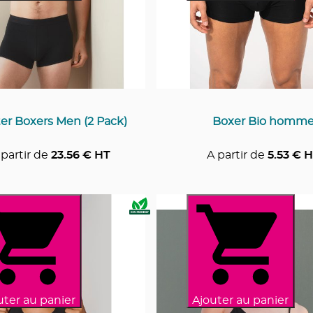
er Boxers Men (2 Pack)
Boxer Bio homm
 partir de
23.56
€ HT
A partir de
5.53
€ H
uter au panier
Ajouter au panier