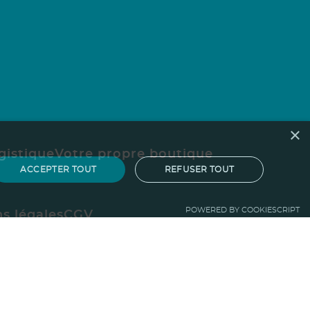
×
gistique
Votre propre boutique
ACCEPTER TOUT
REFUSER TOUT
POWERED BY COOKIESCRIPT
s légales
CGV
ez-nous
Protection de la forêt
Guide du